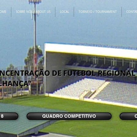
HOME
SOBRE NÓS / ABOUT US
LOCAL
TORNEIO / TOURNAMENT
CONTAT
NCENTRAÇÃO DE FUTEBOL REGIONAL -
LHANÇA"
 8
QUADRO COMPETITIVO