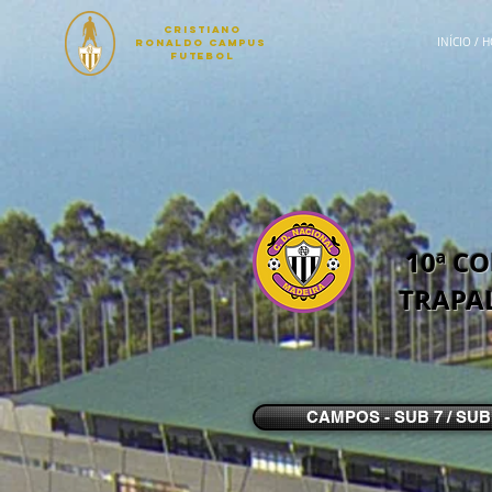
CRISTIANO
INÍCIO / 
RONALDO CAMPUS
Futebol
10ª CO
TRAPA
CAMPOS - SUB 7 / SUB